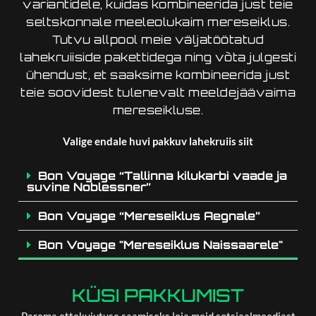
variantidele, kuidas kombineerida just teie
seltskonnale meeleolukaim mereseiklus.
Tutvu allpool meie väljatöötatud
lahekruiiside pakettidega ning võta julgesti
ühendust, et saaksime kombineerida just
teie soovidest tulenevalt meeldejäävaima
mereseikluse.
Valige endale huvi pakkuv lahekruiis siit
Bon Voyage “Tallinna kilukarbi vaade ja
suvine Noblessner”
Bon Voyage “Mereseiklus Aegnale”
Bon Voyage "Mereseiklus Naissaarele"
KÜSI PAKKUMIST
Parema ettekujutuse saamiseks leia meid sotsiaalmeediast