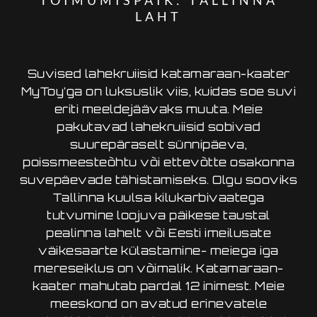
LAHT
Suvised lahekruiisid katamaraan-kaater
MyToy’ga on luksuslik viis, kuidas soe suvi
eriti meeldejäävaks muuta. Meie
pakutavad lahekruiisid sobivad
suurepäraselt sünnipäeva,
poissmeesteõhtu või ettevõtte osakonna
suvepäevade tähistamiseks. Olgu sooviks
Tallinna kuulsa kilukarbivaatega
tutvumine loojuva päikese taustal
pealinna lahelt või Eesti imeilusate
väikesaarte külastamine- meiega iga
mereseiklus on võimalik. Katamaraan-
kaater mahutab pardal 12 inimest. Meie
meeskond on avatud erinevatele